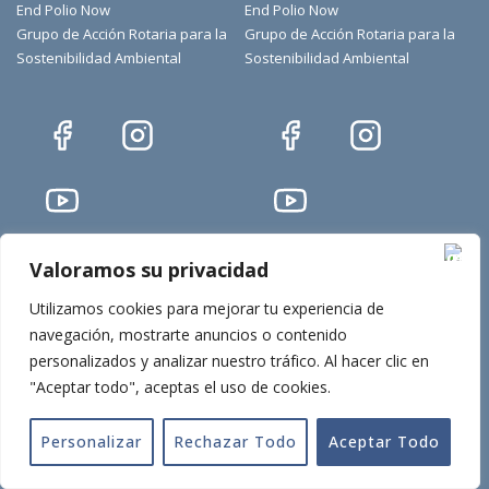
End Polio Now
End Polio Now
Grupo de Acción Rotaria para la
Grupo de Acción Rotaria para la
Sostenibilidad Ambiental
Sostenibilidad Ambiental
Valoramos su privacidad
Utilizamos cookies para mejorar tu experiencia de
navegación, mostrarte anuncios o contenido
Club Rotario de
Club Rotario de
personalizados y analizar nuestro tráfico.
Al hacer clic en
Guayaquil Astillero ©
Guayaquil Astillero ©
"Aceptar todo", aceptas el uso de cookies.
2026 Guayaquil Astillero
2026 Guayaquil Astillero
Personalizar
Rechazar Todo
Aceptar Todo